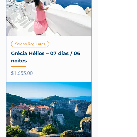
Saídas Regulares
Grécia Hélios – 07 dias / 06
noites
Price
$1,655.00