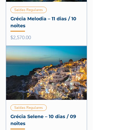
Saídas Regulares
Grécia Melodia – 11 dias / 10
noites
Price
$2,570.00
Saídas Regulares
Grécia Selene – 10 dias / 09
noites