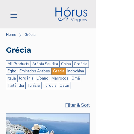
Home
Grécia
Grécia
All Products
Arábia Saudita
China
Croácia
Egito
Emirados Árabes
Grécia
Indochina
Itália
Jordânia
Líbano
Marrocos
Omã
Tailândia
Tunísia
Turquia
Qatar
Filter & Sort