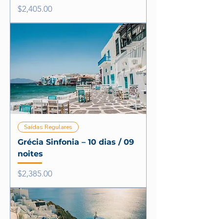
Price
$2,405.00
Saídas Regulares
Grécia Sinfonia – 10 dias / 09
noites
Price
$2,385.00