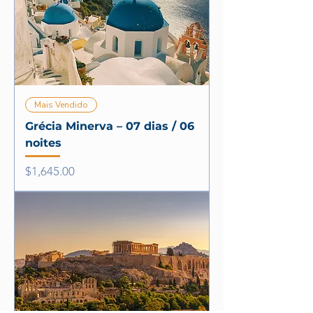
Mais Vendido
Grécia Minerva – 07 dias / 06
noites
Price
$1,645.00