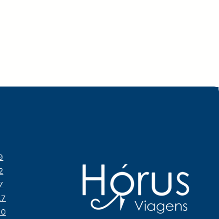
p
9
2
7
27
90