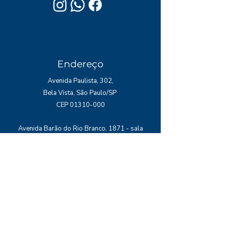
Endereço
Avenida Paulista, 302,
Bela Vista, São Paulo/SP
CEP
01310-000
Avenida Barão do Rio Branco, 1871 - sala
604, Centro, Juiz de Fora/MG CEP
36013-020
E-mail
contato@horusviagens.com