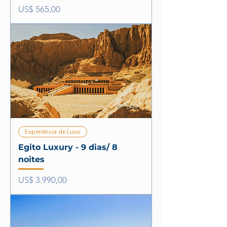
Preço
US$ 565,00
Experiência de Luxo
Egito Luxury - 9 dias/ 8
noites
Preço
US$ 3.990,00