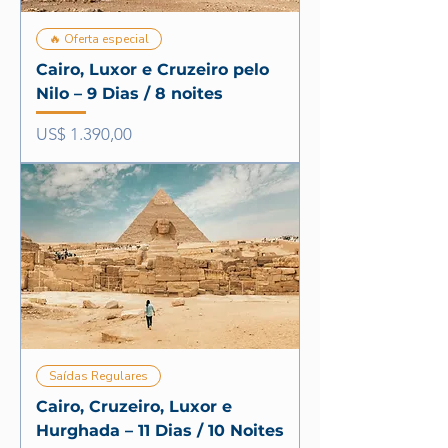
🔥 Oferta especial
Cairo, Luxor e Cruzeiro pelo
Nilo – 9 Dias / 8 noites
Preço
US$ 1.390,00
Saídas Regulares
Cairo, Cruzeiro, Luxor e
Hurghada – 11 Dias / 10 Noites