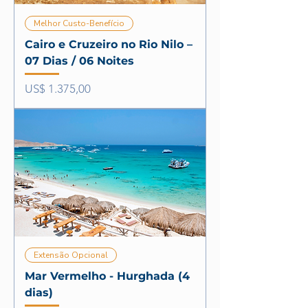
Melhor Custo-Benefício
Cairo e Cruzeiro no Rio Nilo –
07 Dias / 06 Noites
Preço
US$ 1.375,00
Extensão Opcional
Mar Vermelho - Hurghada (4
dias)