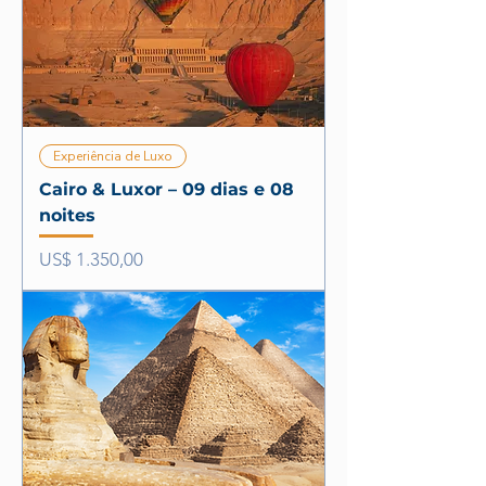
Experiência de Luxo
Cairo & Luxor – 09 dias e 08
noites
Preço
US$ 1.350,00