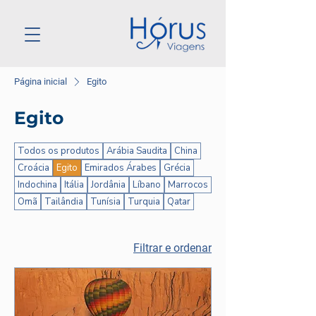
Página inicial
Egito
Egito
Todos os produtos
Arábia Saudita
China
Croácia
Egito
Emirados Árabes
Grécia
Indochina
Itália
Jordânia
Líbano
Marrocos
Omã
Tailândia
Tunísia
Turquia
Qatar
Filtrar e ordenar