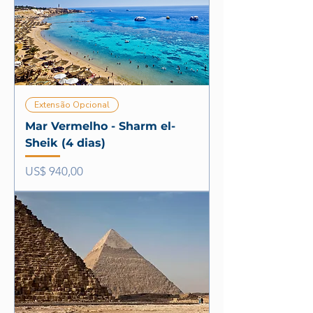
Extensão Opcional
Mar Vermelho - Sharm el-
Sheik (4 dias)
Preço
US$ 940,00