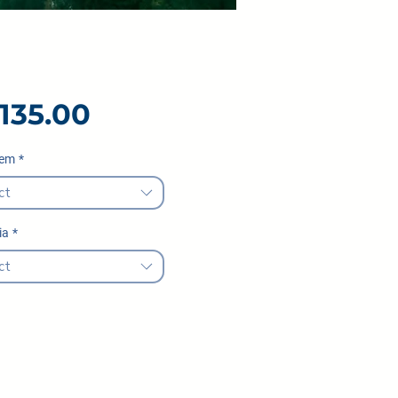
Price
,135.00
 em
*
ct
ia
*
ct