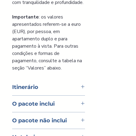
com tranquilidade e profundidade.
Importante
: os valores 
apresentados referem-se a euro 
(EUR), por pessoa, em 
apartamento duplo e para 
pagamento à vista. Para outras 
condições e formas de 
pagamento, consulte a tabela na 
seção “Valores” abaixo.
Itinerário
DIA 1 - Chegada em Casablanca
O pacote inclui
Chegada ao Aeroporto 
Internacional de Casablanca. 
Transporte; 
Recepção e traslado para o hotel. 
O pacote não inclui
Guia em Português; 
Tempo livre. Jantar (incluso) e 
Visitas guiadas em Fez, 
pernoite.
Vistos (Consultar o 
Marrakech e Rabat; 