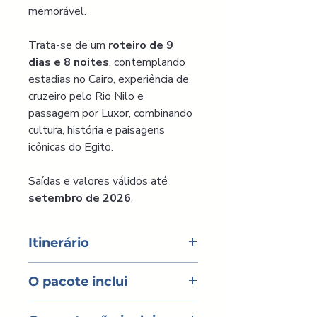
memorável.
Trata-se de um 
roteiro de 9 
dias e 8 noites
, contemplando 
estadias no Cairo, experiência de 
cruzeiro pelo Rio Nilo e 
passagem por Luxor, combinando 
cultura, história e paisagens 
icônicas do Egito.
Saídas e valores válidos até 
setembro de 2026
.
Itinerário
DIA 1 – CAIRO
O pacote inclui
Chegada ao Aeroporto do Cairo, 
assistência de visto e imigração 
• Assistência de visto e imigração 
em português e transfer para o 