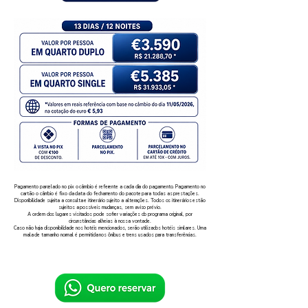
Pagamento parcelado no pix o câmbio é referente a cada dia do pagamento. Pagamento no
cartão o câmbio é fixo da data do fechamento do pacote para todas as prestações.
Disponibilidade sujeita a consulta e itinerário sujeito a alterações. Todos os itinerários estão
sujeitos a possíveis mudanças, sem aviso prévio.
A ordem dos lugares visitados pode sofrer variações do programa original, por
circunstâncias alheias à nossa vontade.
Caso não haja disponibilidade nos hotéis mencionados, serão utilizados hotéis similares. Uma
mala de tamanho normal é permitida nos ônibus e trens usados para transferências.